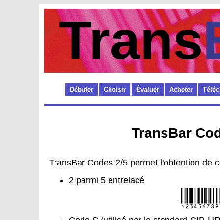
Trans
Débuter
Choisir
Évaluer
Acheter
Téléc
TransBar Cod
TransBar Codes 2/5 permet l'obtention de c
2 parmi 5 entrelacé