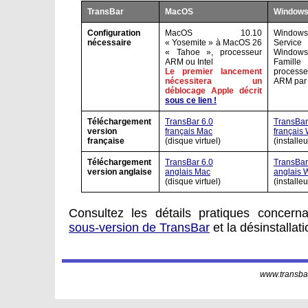
TransBar
MacOS
Windows 
Configuration
MacOS 10.10
Windows
nécessaire
« Yosemite » à MacOS 26
Servic
« Tahoe », processeur
Window
ARM ou Intel
Famill
Le premier lancement
process
nécessitera un
ARM par 
déblocage Apple décrit
sous ce lien !
Téléchargement
TransBar 6.0
TransBar 
version
français Mac
français
française
(disque virtuel)
(installeu
Téléchargement
TransBar 6.0
TransBar 
version anglaise
anglais Mac
anglais 
(disque virtuel)
(installeu
Consultez les détails pratiques concerna
sous-version de TransBar
et la désinstallat
www.transbar