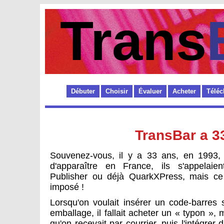
Trans
Débuter
Choisir
Évaluer
Acheter
Téléc
TransBar a 33
Souvenez-vous, il y a 33 ans, en 1993, 
d'apparaître en France, ils s'appelai
Publisher ou déjà QuarkXPress, mais ce 
imposé !
Lorsqu'on voulait insérer un code-barres 
emballage, il fallait acheter un « typon »
qu'on recevait par courrier, puis l'intégrer 