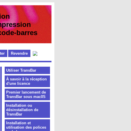
ion
pression
e-barres
ter
Revendre
Utiliser TransBar
À savoir à la réception
d'une licence
Premier lancement de
TransBar sous mac0S
Installation ou
désinstallation de
TransBar
Installation et
utilisation des polices