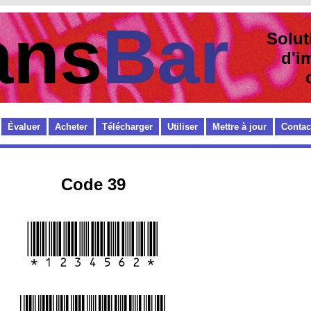
ans
Bar
Solut
d'im
cod
Évaluer
Acheter
Télécharger
Utiliser
Mettre à jour
Contac
Code 39