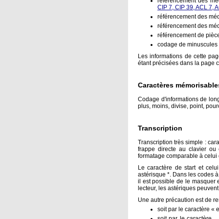
référencement des méd
CIP 7, CIP 39, ACL 7, 
référencement des médi
référencement des méd
référencement de pièc
codage de minuscules e
Les informations de cette pag
étant précisées dans la page 
Caractères mémorisable
Codage d'informations de lon
plus, moins, divise, point, pour
Transcription
Transcription très simple : car
frappe directe au clavier o
formatage comparable à celui 
Le caractère de start et celu
astérisque *. Dans les codes à
il est possible de le masquer 
lecteur, les astériques peuvent
Une autre précaution est de r
soit par le caractère 
soit par le caractère 