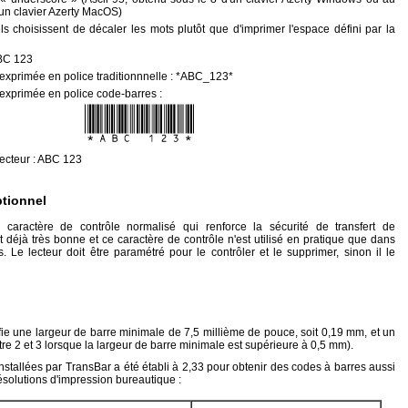
un clavier Azerty MacOS)
ls choisissent de décaler les mots plutôt que d'imprimer l'espace défini par la
ABC 123
 exprimée en police traditionnnelle : *ABC_123*
 exprimée en police code-barres :
lecteur : ABC 123
ptionnel
n caractère de contrôle normalisé qui renforce la sécurité de transfert de
est déjà très bonne et ce caractère de contrôle n'est utilisé en pratique que dans
s. Le lecteur doit être paramétré pour le contrôler et le supprimer, sinon il le
e une largeur de barre minimale de 7,5 millième de pouce, soit 0,19 mm, et un
ntre 2 et 3 lorsque la largeur de barre minimale est supérieure à 0,5 mm).
nstallées par TransBar a été établi à 2,33 pour obtenir des codes à barres aussi
résolutions d'impression bureautique :