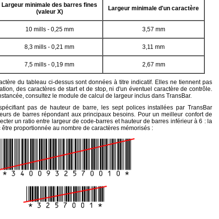
Largeur minimale des barres fines
Largeur minimale d'un caractère
(valeur X)
10 mills - 0,25 mm
3,57 mm
8,3 mills - 0,21 mm
3,11 mm
7,5 mills - 0,19 mm
2,67 mm
ctère du tableau ci-dessus sont données à titre indicatif. Elles ne tiennent pas
ation, des caractères de start et de stop, ni d'un éventuel caractère de contrôle.
nstancée, consultez le module de calcul de largeur inclus dans TransBar.
écifiant pas de hauteur de barre, les sept polices installées par TransBar
teurs de barres répondant aux principaux besoins. Pour un meilleur confort de
pecter un ratio entre largeur de code-barres et hauteur de barres inférieur à 6 : la
 être proportionnée au nombre de caractères mémorisés :