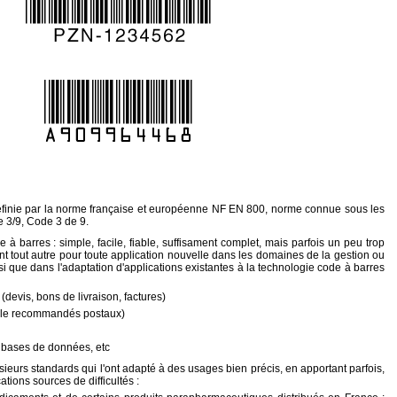
finie par la norme française et européenne NF EN 800, norme connue sous les
 3/9, Code 3 de 9.
à barres : simple, facile, fiable, suffisament complet, mais parfois un peu trop
vant tout autre pour toute application nouvelle dans les domaines de la gestion ou
nsi que dans l'adaptation d'applications existantes à la technologie code à barres
(devis, bons de livraison, factures)
ple recommandés postaux)
, bases de données, etc
ieurs standards qui l'ont adapté à des usages bien précis, en apportant parfois,
ions sources de difficultés :