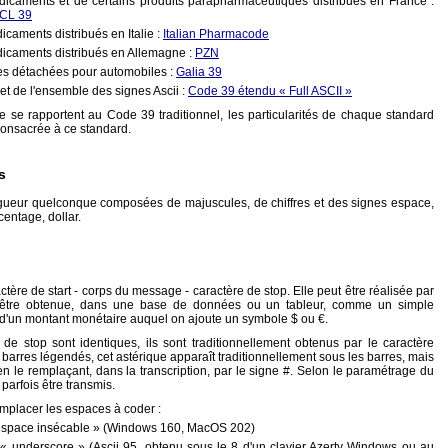
icaments et de certains produits parapharmaceutiques distribués en France :
ACL 39
caments distribués en Italie :
Italian Pharmacode
icaments distribués en Allemagne :
PZN
es détachées pour automobiles :
Galia 39
t de l'ensemble des signes Ascii :
Code 39 étendu « Full ASCII »
e se rapportent au Code 39 traditionnel, les particularités de chaque standard
consacrée à ce standard.
s
gueur quelconque composées de majuscules, de chiffres et des signes espace,
centage, dollar.
actère de start - corps du message - caractère de stop. Elle peut être réalisée par
u être obtenue, dans une base de données ou un tableur, comme un simple
d'un montant monétaire auquel on ajoute un symbole $ ou €.
i de stop sont identiques, ils sont traditionnellement obtenus par le caractère
 barres légendés, cet astérique apparaît traditionnellement sous les barres, mais
en le remplaçant, dans la transcription, par le signe #. Selon le paramétrage du
 parfois être transmis.
emplacer les espaces à coder :
« espace insécable » (Windows 160, MacOS 202)
_ « underscore » (Ascii 95, obtenu sous le 8 d'un clavier Azerty Windows ou au